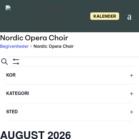
KALENDER
Nordic Opera Choir
Begivenheder
Nordic Opera Choir
Begivenheder
Begivenheder
Søg
efter
Gem
Filtre
Hvis
Søgning
Filter
begivenheder
KOR
du
Åbe
og
filte
ændrer
KATEGORI
visninger
Åbe
form
filte
Navigation
STED
inputs,
Åbe
opdateres
filte
AUGUST 2026
listen