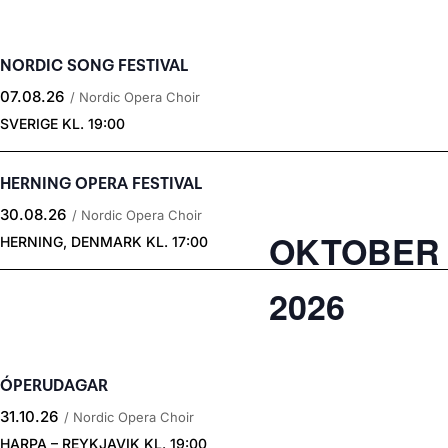
over
begivenheder
NORDIC SONG FESTIVAL
med
07.08.26
/ Nordic Opera Choir
SVERIGE
KL. 19:00
de
filtrerede
HERNING OPERA FESTIVAL
resultater.
30.08.26
/ Nordic Opera Choir
OKTOBER
HERNING, DENMARK
KL. 17:00
2026
ÓPERUDAGAR
31.10.26
/ Nordic Opera Choir
HARPA – REYKJAVIK
KL. 19:00