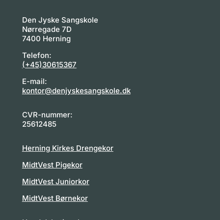
Den Jyske Sangskole
Nørregade 7D
7400 Herning
Telefon:
(+45)30615367
E-mail:
kontor@denjyskesangskole.dk
CVR-nummer:
25612485
Herning Kirkes Drengekor
MidtVest Pigekor
MidtVest Juniorkor
MidtVest Børnekor