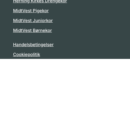
Herning Kirkes Drengekor
MidtVest Pigekor
MidtVest Juniorkor
MidtVest Børnekor
Handelsbetingelser
Cookiepolitik
Følg Den Jyske Sangskole