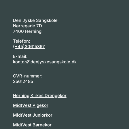
Den Jyske Sangskole
Nørregade 7D
7400 Herning
Telefon:
(+45)30615367
E-mail:
kontor@denjyskesangskole.dk
CVR-nummer:
25612485
Herning Kirkes Drengekor
MidtVest Pigekor
MidtVest Juniorkor
MidtVest Børnekor