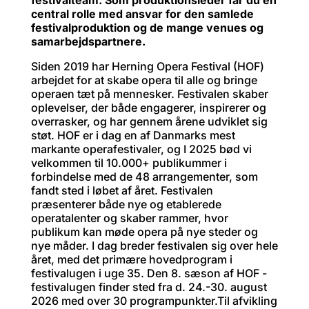
festivalteam. Som produktionsleder får du en
central rolle med ansvar for den samlede
festivalproduktion og de mange venues og
samarbejdspartnere.
Siden 2019 har Herning Opera Festival (HOF)
arbejdet for at skabe opera til alle og bringe
operaen tæt på mennesker. Festivalen skaber
oplevelser, der både engagerer, inspirerer og
overrasker, og har gennem årene udviklet sig
støt. HOF er i dag en af Danmarks mest
markante operafestivaler, og I 2025 bød vi
velkommen til 10.000+ publikummer i
forbindelse med de 48 arrangementer, som
fandt sted i løbet af året. Festivalen
præsenterer både nye og etablerede
operatalenter og skaber rammer, hvor
publikum kan møde opera på nye steder og
nye måder. I dag breder festivalen sig over hele
året, med det primære hovedprogram i
festivalugen i uge 35. Den 8. sæson af HOF -
festivalugen finder sted fra d. 24.-30. august
2026 med over 30 programpunkter.
Til afvikling