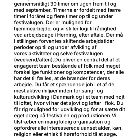
gennemsnitligt 30 timer om ugen frem til og
med september. Timerne er fordelt med færre
timer i foråret og flere timer op til og under
festivalugen. Der er mulighed for
hjemmearbejde, og vi stiller logi til rådighed
ved arbejdsdage i Herning, efter aftale. Der må
i stillingen forventes skiftende arbejdstider i
perioder op til og under afvikling af
vores aktiviteter og selve festivalugen
(weekend/aften).Du bliver en central del af et
engageret team bestående af folk med meget
forskellige funktioner og kompetencer, der alle
har det til fælles, at de brænder for deres
arbejde. Du får et spændende job i et af de
mest aktive miljøer inden for sang- og
kulturudvikling i Danmark og i et team med højt
til loftet, hvor vi har det sjovt og løfter i flok. Du
får rig mulighed for udvikling og for at sætte dit
eget præg på festivalen og produktionen.Vi
tilstræber en mangfoldig organisation og
opfordrer alle interesserede uanset alder, køn,
religion eller etnisk tilhørsforhold til at søge.