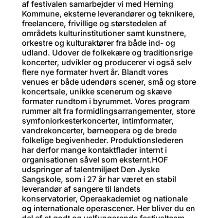
af festivalen samarbejder vi med Herning
Kommune, eksterne leverandører og teknikere,
freelancere, frivillige og størstedelen af
områdets kulturinstitutioner samt kunstnere,
orkestre og kulturaktører fra både ind- og
udland. Udover de folkekære og traditionsrige
koncerter, udvikler og producerer vi også selv
flere nye formater hvert år. Blandt vores
venues er både udendørs scener, små og store
koncertsale, unikke scenerum og skæve
formater rundtom i byrummet. Vores program
rummer alt fra formidlingsarrangementer, store
symfoniorkesterkoncerter, intimformater,
vandrekoncerter, børneopera og de brede
folkelige begivenheder. Produktionslederen
har derfor mange kontaktflader internt i
organisationen såvel som eksternt.HOF
udspringer af talentmiljøet Den Jyske
Sangskole, som i 27 år har været en stabil
leverandør af sangere til landets
konservatorier, Operaakademiet og nationale
og internationale operascener. Her bliver du en