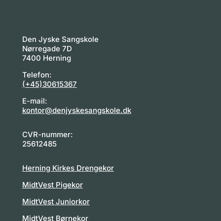
Den Jyske Sangskole
Nørregade 7D
7400 Herning
Telefon:
(+45)30615367
E-mail:
kontor@denjyskesangskole.dk
CVR-nummer:
25612485
Herning Kirkes Drengekor
MidtVest Pigekor
MidtVest Juniorkor
MidtVest Børnekor