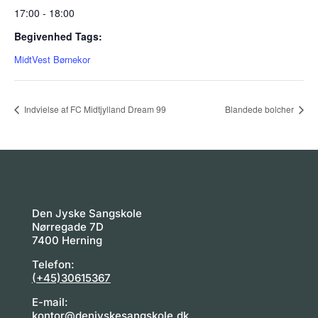
17:00 - 18:00
Begivenhed Tags:
MidtVest Børnekor
Indvielse af FC Midtjylland Dream 99
Blandede bolcher
Den Jyske Sangskole
Nørregade 7D
7400 Herning
Telefon:
(+45)30615367
E-mail:
kontor@denjyskesangskole.dk