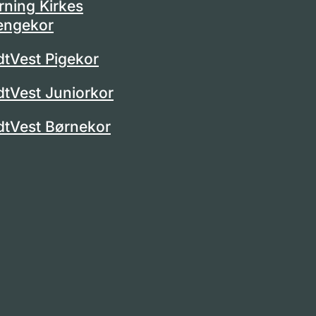
rning Kirkes
engekor
dtVest Pigekor
dtVest Juniorkor
dtVest Børnekor