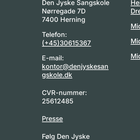
Den Jyske Sangskole
He
Nørregade 7D
Dr
7400 Herning
Mi
Telefon:
Mi
(+45)30615367
Mi
E-mail:
kontor@denjyskesan
gskole.dk
CVR-nummer:
25612485
Presse
Følg Den Jyske