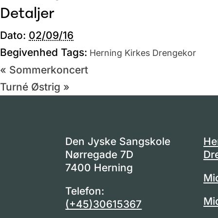
Detaljer
Dato:
02/09/16
Begivenhed Tags:
Herning Kirkes Drengekor
«
Sommerkoncert
Turné Østrig
»
Den Jyske Sangskole
He
Nørregade 7D
Dr
7400 Herning
Mi
Telefon:
Mi
(+45)30615367