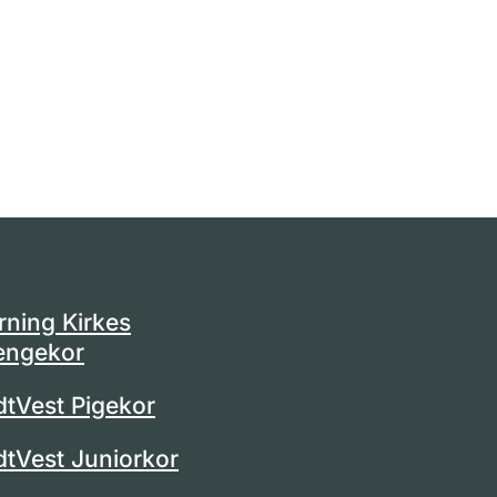
rning Kirkes
engekor
dtVest Pigekor
dtVest Juniorkor