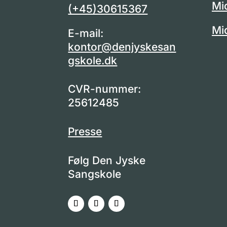
Mi
(+45)30615367
Mi
E-mail:
kontor@denjyskesan
gskole.dk
CVR-nummer:
25612485
Presse
Følg Den Jyske
Sangskole