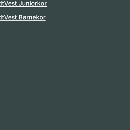
dtVest Juniorkor
dtVest Børnekor