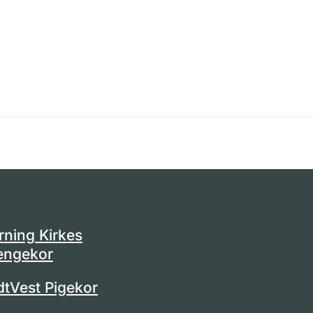
rning Kirkes
engekor
dtVest Pigekor