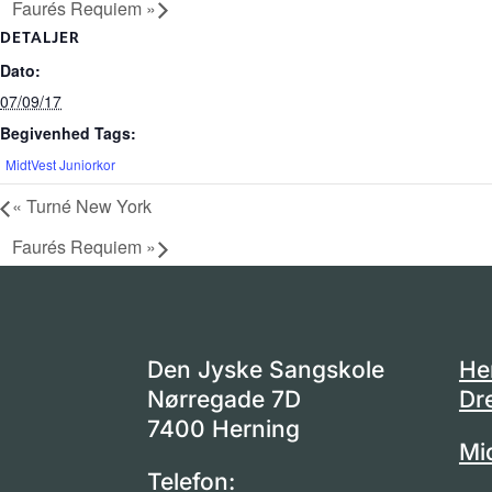
Faurés Requiem
»
DETALJER
Dato:
07/09/17
Begivenhed Tags:
MidtVest Juniorkor
«
Turné New York
Faurés Requiem
»
Den Jyske Sangskole
He
Nørregade 7D
Dr
7400 Herning
Mi
Telefon: