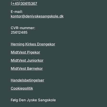
(+45)30615367
E-mail:
kontor@denjyskesangskole.dk
CVR-nummer:
25612485
Herning Kirkes Drengekor
MidtVest Pigekor
MidtVest Juniorkor
MidtVest Børnekor
Handelsbetingelser
Cookiepolitik
Følg Den Jyske Sangskole