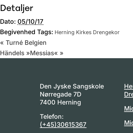
Detaljer
Dato:
05/10/17
Begivenhed Tags:
Herning Kirkes Drengekor
«
Turné Belgien
Händels »Messias«
»
Den Jyske Sangskole
He
Nørregade 7D
Dr
7400 Herning
Mi
Telefon:
Mi
(+45)30615367