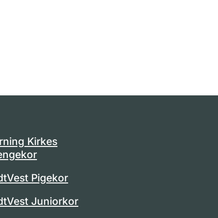
rning Kirkes
engekor
dtVest Pigekor
dtVest Juniorkor