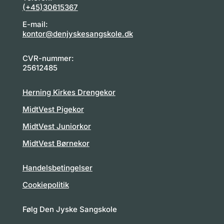
(+45)30615367
E-mail:
kontor@denjyskesangskole.dk
CVR-nummer:
25612485
Herning Kirkes Drengekor
MidtVest Pigekor
MidtVest Juniorkor
MidtVest Børnekor
Handelsbetingelser
Cookiepolitik
Følg Den Jyske Sangskole