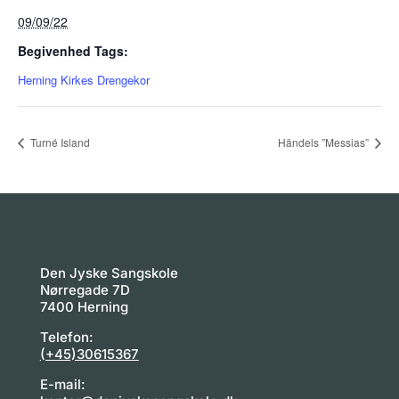
09/09/22
Begivenhed Tags:
Herning Kirkes Drengekor
Turné Island
Händels ”Messias”
Den Jyske Sangskole
Nørregade 7D
7400 Herning
Telefon:
(+45)30615367
E-mail: