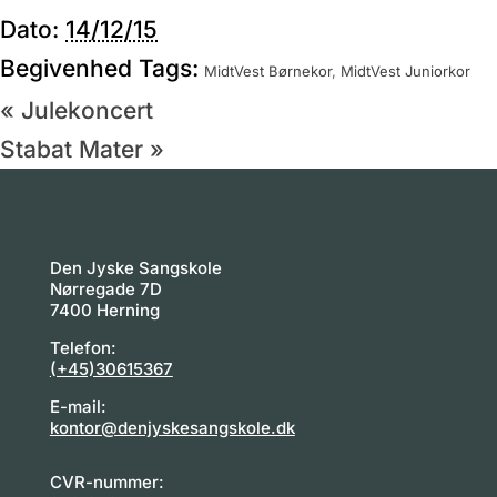
Dato:
14/12/15
Begivenhed Tags:
MidtVest Børnekor
,
MidtVest Juniorkor
«
Julekoncert
Stabat Mater
»
Den Jyske Sangskole
Nørregade 7D
7400 Herning
Telefon:
(+45)30615367
E-mail:
kontor@denjyskesangskole.dk
CVR-nummer: