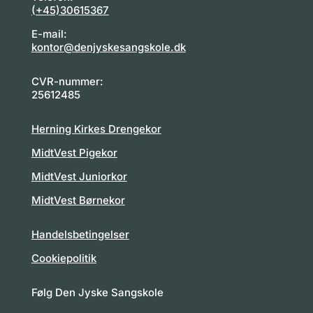
(+45)30615367
E-mail:
kontor@denjyskesangskole.dk
CVR-nummer:
25612485
Herning Kirkes Drengekor
MidtVest Pigekor
MidtVest Juniorkor
MidtVest Børnekor
Handelsbetingelser
Cookiepolitik
Følg Den Jyske Sangskole